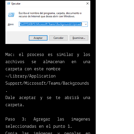
Mac: el proceso es similar y los 
archivos se almacenan en una 
carpeta con este nombre
~/Library/Application 
Support/Microsoft/Teams/Backgrounds
.
Dale aceptar y se te abrirá una 
carpeta. 
Paso 3: Agregar las imagenes 
seleccionadas en el punto 1. 
Copia las imágenes y pegalas en 