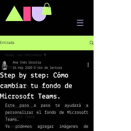
A
I
U
Entrada
Todas las entradas
Ana Inés Urrutia
Todas las entradas
24 may 2020
1 min de lectura
Step by step: Cómo
HR Topics
cambiar tu fondo de
Dynamics 365 for Human Resources
Microsoft Teams.
PowerPlatform
Este paso a paso te ayudará a 
Transformation
personalizar el fondo de Microsoft 
Microsoft Teams
Teams. 
Ya podemos agregar imágenes de 
Personal story