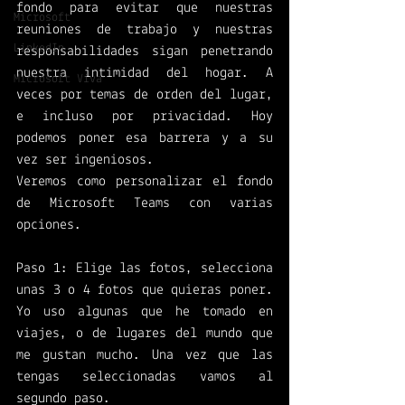
fondo para evitar que nuestras 
Microsoft
reuniones de trabajo y nuestras 
LinkedIn
responsabilidades sigan penetrando 
nuestra intimidad del hogar. A 
Microsoft Viva
veces por temas de orden del lugar, 
e incluso por privacidad. Hoy 
podemos poner esa barrera y a su 
vez ser ingeniosos. 
Veremos como personalizar el fondo 
de Microsoft Teams con varias 
opciones. 
Paso 1: Elige las fotos, selecciona 
unas 3 o 4 fotos que quieras poner. 
Yo uso algunas que he tomado en 
viajes, o de lugares del mundo que 
me gustan mucho. Una vez que las 
tengas seleccionadas vamos al 
segundo paso. 