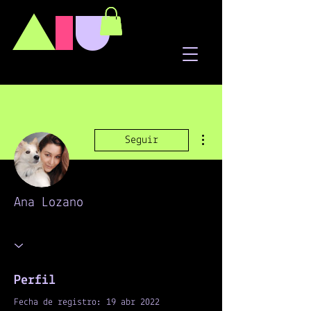
A
I
U
Más acciones
Seguir
Ana Lozano
Perfil
Fecha de registro: 19 abr 2022