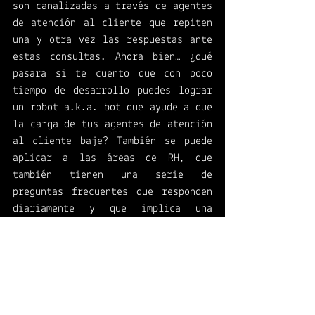
son canalizadas a través de agentes 
de atención al cliente que repiten 
una y otra vez las respuestas ante 
estas consultas. Ahora bien… ¿qué 
pasara si te cuento que con poco 
tiempo de desarrollo puedes lograr 
un robot a.k.a. bot que ayude a que 
la carga de tus agentes de atención 
al cliente baje? También se puede 
aplicar a las áreas de RH, que 
también tienen una serie de 
preguntas frecuentes que responden 
diariamente y que implica una 
búsqueda de información o chequeo 
de ella. 
La empresa en la que colaboras es 
muy diferente a la de su 
competencia independientemente de 
que el producto o servicio que 