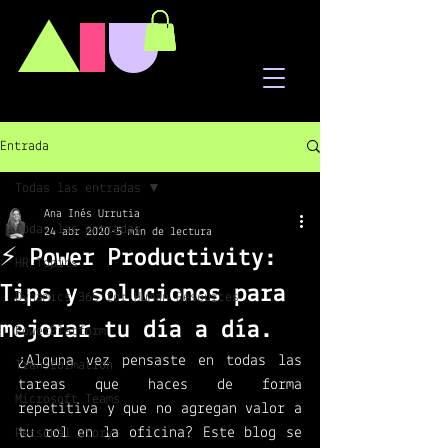
A
I
U
Entrada
Todas las entradas
Ana Inés Urrutia
Todas las entradas
24 abr 2020
5 min de lectura
⚡ Power Productivity:
HR Topics
Tips y soluciones para
Dynamics 365 for Human Resources
mejorar tu día a día.
PowerPlatform
¿Alguna vez pensaste en todas las 
Transformation
tareas que haces de forma 
Microsoft Teams
repetitiva y que no agregan valor a 
tu rol en la oficina? Este blog se 
Personal story