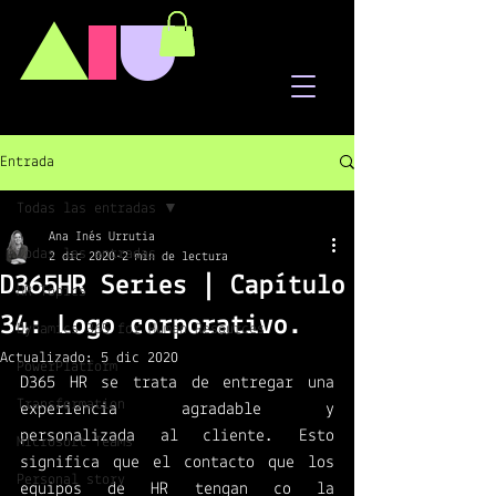
A
I
U
Entrada
Todas las entradas
Ana Inés Urrutia
Todas las entradas
2 dic 2020
2 min de lectura
D365HR Series | Capítulo
HR Topics
34: Logo corporativo.
Dynamics 365 for Human Resources
Actualizado:
5 dic 2020
PowerPlatform
D365 HR se trata de entregar una 
Transformation
experiencia agradable y 
personalizada al cliente. Esto 
Microsoft Teams
significa que el contacto que los 
Personal story
equipos de HR tengan co la 