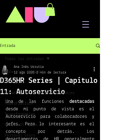
A
I
U
Entrada
Todas las entradas
Ana Inés Urrutia
Todas las entradas
12 ago 2020
2 min de lectura
D365HR Series | Capítulo
HR Topics
11: Autoservicio
Dynamics 365 for Human Resources
Una de las funciones 
destacadas
PowerPlatform
desde mi punto de vista es el 
Transformation
Autoservicio para colaboradores y 
jefes. Pero lo interesante es el 
Microsoft Teams
concepto por detrás. Los 
Personal story
departamentos de HR generalmente 